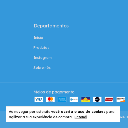
Departamentos
Início
Produtos
Instagram
Sobre nós
Meios de pagamento
Ao navegar por este site
você aceita o uso de cookies
para
Copyright Sisinove Sistema de Ensino - 19872582000124 - 2026. To
agilizar a sua experiência de compra.
Entendi