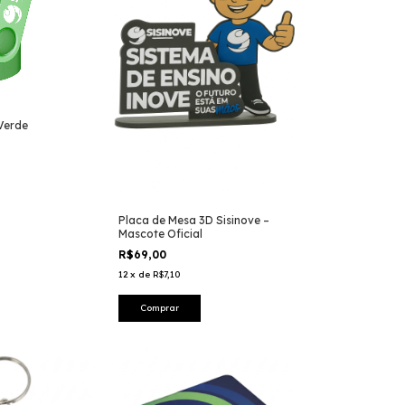
Verde
Placa de Mesa 3D Sisinove –
Mascote Oficial
R$69,00
12
x
de
R$7,10