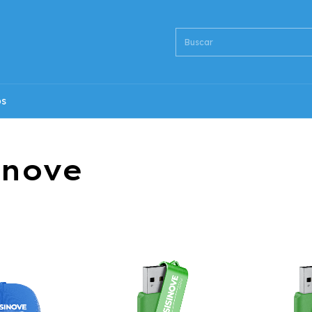
ós
inove