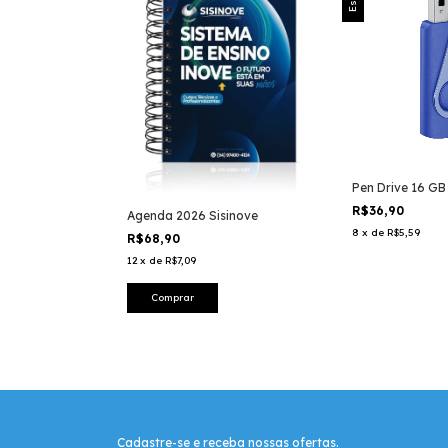
Pen Drive 16 GB
R$36,90
Agenda 2026 Sisinove
8
x
de
R$5,59
R$68,90
12
x
de
R$7,09
Cadastre-se e receba nossas ofertas.