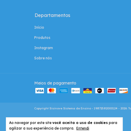
Departamentos
Início
Produtos
Instagram
Sobre nós
Meios de pagamento
Copyright Sisinove Sistema de Ensino - 19872582000124 - 2026. To
Ao navegar por este site
você aceita o uso de cookies
para
agilizar a sua experiência de compra.
Entendi