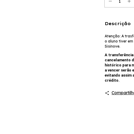
Descrição
Atenção: A trasf
o aluno tiver e
Sisinove.
A transferência 
cancelamento de
histórico para 
a vencer serão 
evitando assim 
crédito.
Compartilh