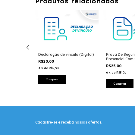
Produtos relacionados
ínculo
Declaração de vínculo (Digital)
Prova De Segu
Presencial Com
R$20,00
R$25,00
4
x
de
R$5,94
6
x
de
R$5,01
Cadastre-se e receba nossas ofertas.