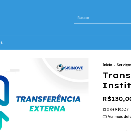
ós
Início
.
Serviços
Trans
Insti
R$130,0
12
x de
R$13,37
Ver mais det