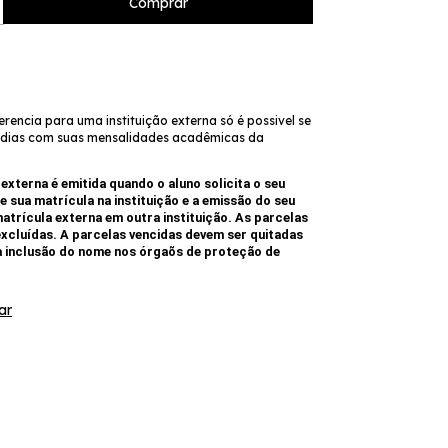
erencia para uma instituição externa só é possivel se
m dias com suas mensalidades acadêmicas da
externa é emitida quando o aluno solicita o seu
 sua matrícula na instituição e a emissão do seu
matrícula externa em outra instituição. As parcelas
excluídas. A parcelas vencidas devem ser quitadas
a inclusão do nome nos órgaõs de proteção de
ar