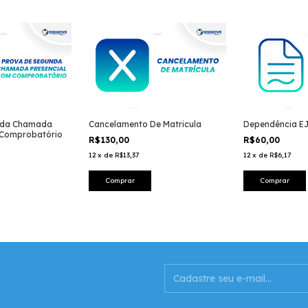
nda Chamada
Cancelamento De Matricula
Dependência E
 Comprobatório
R$130,00
R$60,00
12
x
de
R$13,37
12
x
de
R$6,17