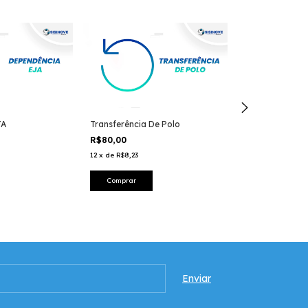
JA
Transferência De Polo
Dependência De
R$80,00
R$130,00
12
x
de
R$8,23
12
x
de
R$13,37