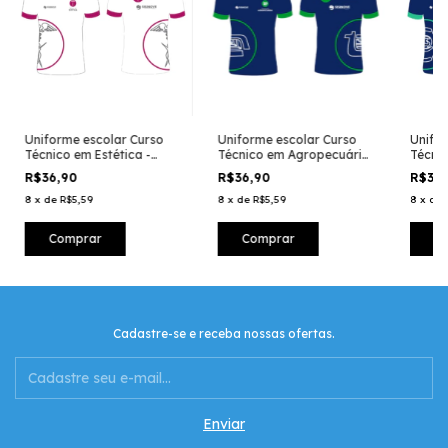
Uniforme escolar Curso
Uniforme escolar Curso
Unifor
Técnico em Estética -
Técnico em Agropecuária
Técni
Feminino
– Feminino
– Femi
R$36,90
R$36,90
R$36
8
x
de
R$5,59
8
x
de
R$5,59
8
x
de
Comprar
Comprar
C
Cadastre-se e receba nossas ofertas.