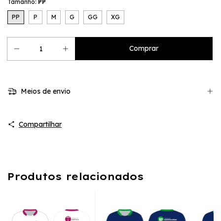
Tamanho:
PP
PP
P
M
G
GG
XG
Meios de envio
Compartilhar
Produtos relacionados